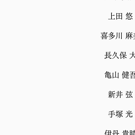
上田 悠
喜多川 麻
長久保 
亀山 健
新井 弦
手塚 光
伊丹 貴