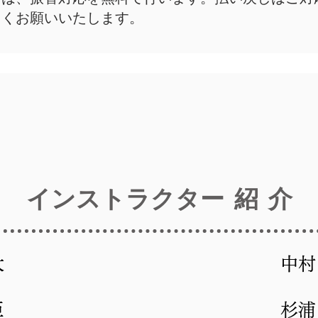
しくお願いいたします。
インストラクター 紹 介
大
中村
臣
杉浦