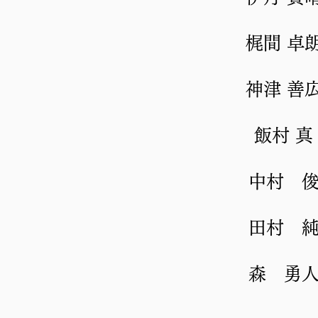
梶間 卓
神津 善
飯村 真
中村 
田村 
森 勇