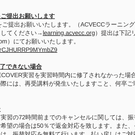
をご提出お願いします
をご提出お願いいたします。（ACVECCラーニン
ドしてください→
learning.acvecc.org
）提出は下記
com
）にてお願いいたします。
e/UnrCJHURRP9MYmbZ9
修了できない場合
、RECOVER実習を実習時間内に修了されなかった
の際には、再受講料が発生いたしますこと、何卒ご
。
ー
実習の72時間前までのキャンセルに関しては、振
希望の場合は50％で返金対応を致します。また、
合は、振替対応を無料て行います。払い戻しはご対