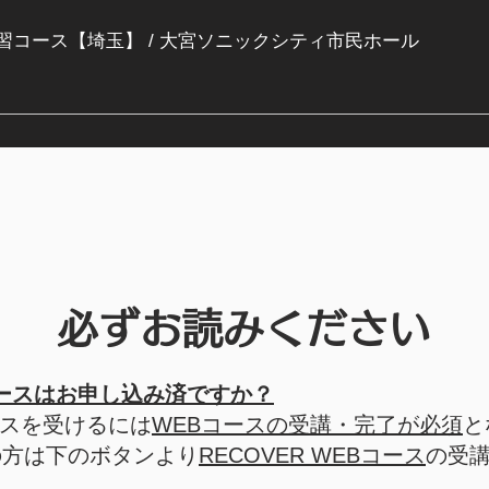
R実習コース【埼玉】
/
大宮ソニックシティ市民ホール
必ずお読みください
Bコースはお申し込み済ですか？
ースを受けるには
WEBコースの受講・
完了が必須
と
の方は下のボタンより
RECOVER WEBコース
の受