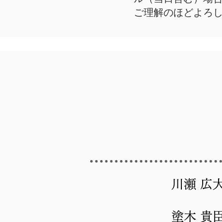
ご理解のほどよろ
川瀬 広
塗木 貴