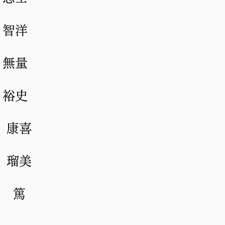
 智洋
 無量
 裕史
 康喜
 瑠美
田 篤