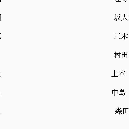
朗
坂大
広
三木
村田
俊
上本
純
中島
人
森