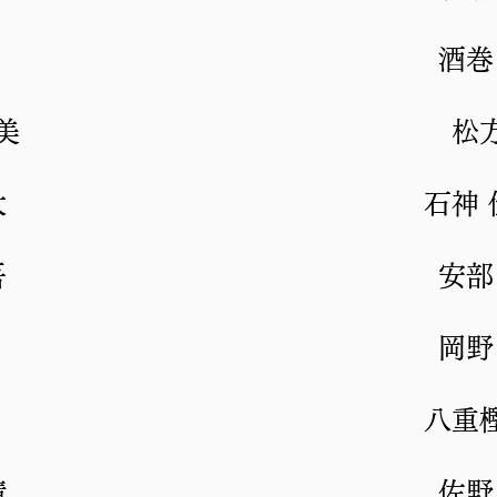
酒巻
美
松
大
石神
吾
安部
岡野
八重
晴
佐野