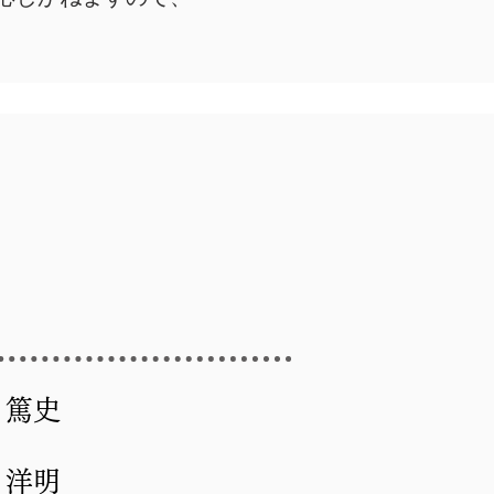
 篤史
 洋明