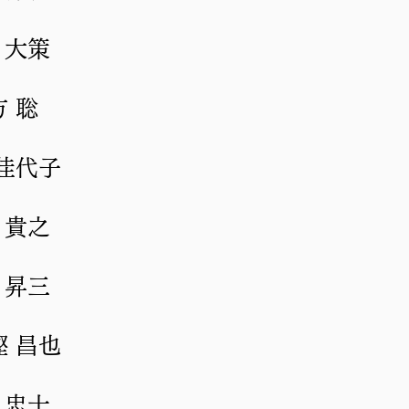
 大策
方 聡
 佳代子
 貴之
 昇三
樫 昌也
 忠士